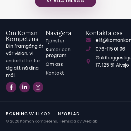
SE ALLA INLÄGG
Om Koman
Navigera
Kontakta oss
Kompetens
elif@komanko
Tjänster
Din framgång är
076-115 01 96
Kurser och
vår vision. Vi
program
Guldbaggestig
underlättar för
Om oss
17, 125 51 Älvsjö
dig att nå dina
Kontakt
mål.
F
L
I
a
i
n
c
n
s
e
k
t
b
e
a
o
d
g
BOKNINGSVILLKOR
INFOBLAD
o
i
r
k
n
a
© 2026 Koman Kompetens. Hemsida av Weblab
-
-
m